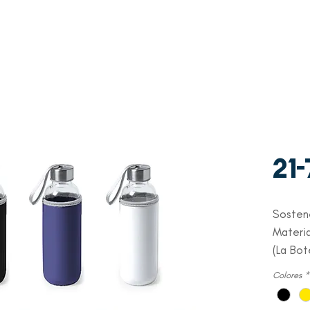
WhatsAp
Contacto
p
+507 6997-3971
21
Sosten
Materi
(La Bot
Colores
*