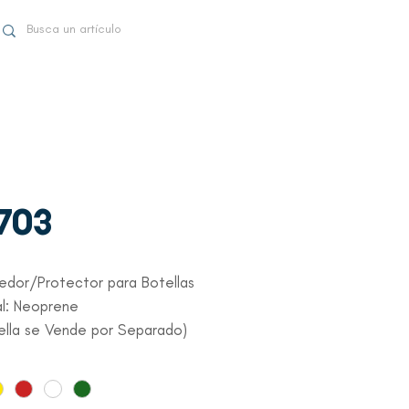
-703
edor/Protector para Botellas
al: Neoprene
ella se Vende por Separado)