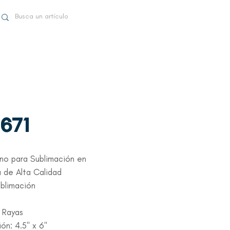
-671
no para Sublimación en
 de Alta Calidad
ublimación
 Rayas
ón: 4.5" x 6"