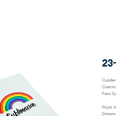
WhatsAp
Contacto
p
+507 6997-3971
23
Cuader
Cuerina
Para S
Hojas a
Dimensi