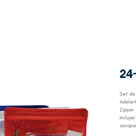
WhatsAp
Contacto
p
+507 6997-3971
24
Set de
Adelant
Zipper
Incluye:
sacapun