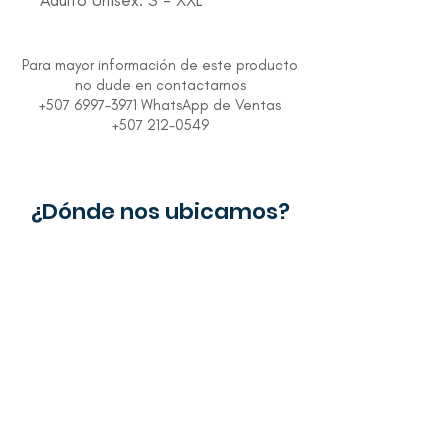
Adulto Unisex: S - XXL
Para mayor información de este producto
no dude en contactarnos
+507 6997-3971 WhatsApp de Ventas
+507 212-0549
¿Dónde nos ubicamos?