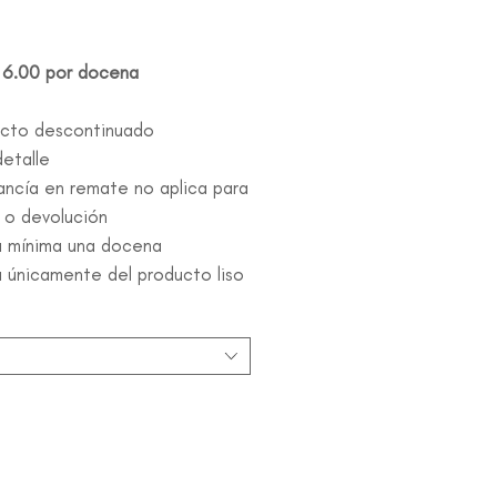
: 6.00 por docena
ucto descontinuado
etalle
ancía en remate no aplica para
 o devolución
a mínima una docena
 únicamente del producto liso