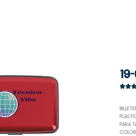
WhatsAp
Contacto
p
+507 6997-3971
19
**
BILLET
PLASTI
PARA T
COLORE