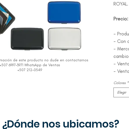
ROYAL.
Precio
- Prod
- Con d
- Merc
cambio
rmación de este producto no dude en contactarnos
- Vent
+507 6997-3971 WhatsApp de Ventas
+507 212-0549
- Venta
Colores
*
Elegir
¿Dónde nos ubicamos?