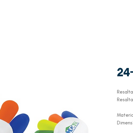
WhatsAp
Contacto
p
+507 6997-3971
24
Resalt
Resalta
Materia
Dimensi