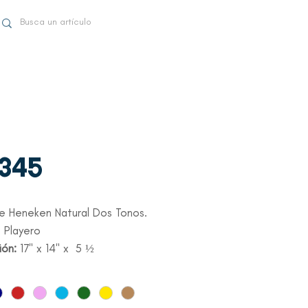
-345
e Heneken Natural Dos Tonos.
 Playero
ión:
17" x 14" x 5 ½