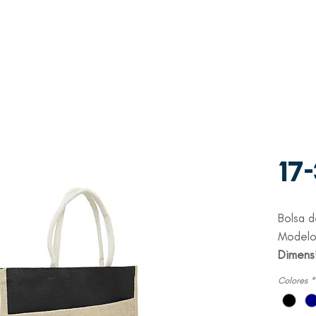
WhatsAp
Contacto
p
+507 6997-3971
17
Bolsa d
Modelo
Dimens
Colores
*