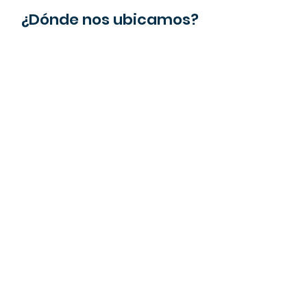
¿Dónde nos ubicamos?
PRODUCTOS EN STOCK
► Acerca de nosotros
PRODUCTOS EN STOCK
► Recién llegado